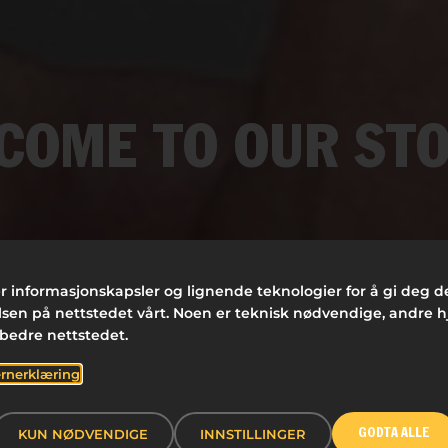
COME TO OUR STO
r informasjonskapsler og lignende teknologier for å gi deg 
FILTRERE
sen på nettstedet vårt. Noen er teknisk nødvendige, andre h
rbedre nettstedet.
 FASILITETER
KUNDECASE
ERGONOMI
FIR
rnerklæring
BÆREKRAFT
SKRIVE
KUN NØDVENDIGE
INNSTILLINGER
GODTA ALLE