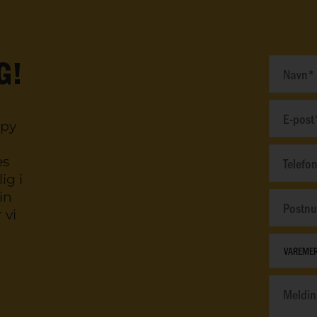
G!
ppy
es
ig i
in
 vi