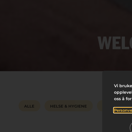
WEL
Vi bruke
opplevel
oss å fo
ALLE
HELSE & HYGIENE
RENGJØRING &
Personve