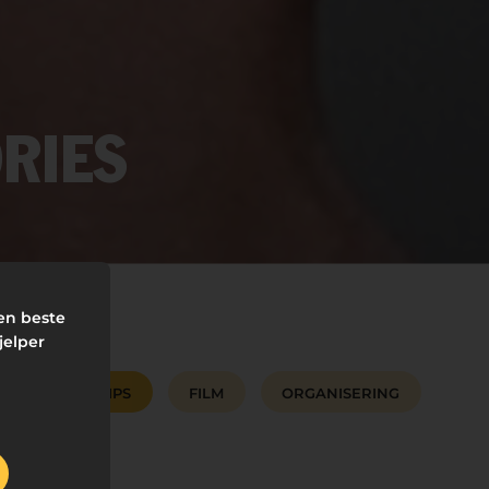
RIES
den beste
jelper
ST AID
TIPS
FILM
ORGANISERING