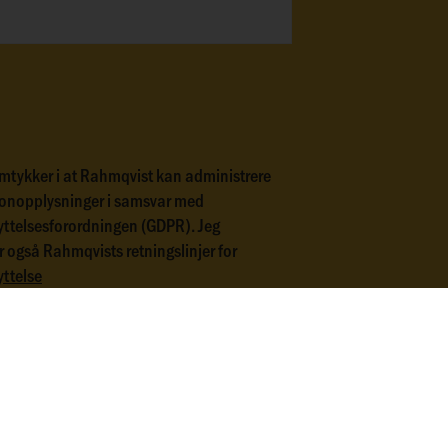
mtykker i at Rahmqvist kan administrere
onopplysninger i samsvar med
ttelsesforordningen (GDPR). Jeg
 også Rahmqvists retningslinjer for
ttelse