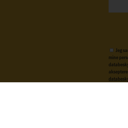
Jeg sa
mine pers
databesky
aksepterer
databesky