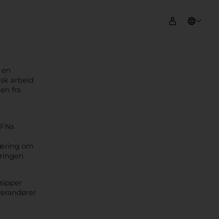
OS OSS
SUPPORT
 en
sk arbeid
en fra
 FNs
læring om
æringen
sipper
everandører