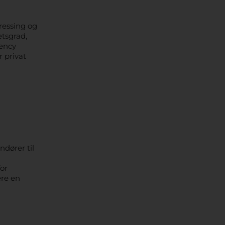
pressing og
etsgrad,
rency
r privat
dører til
for
ere en