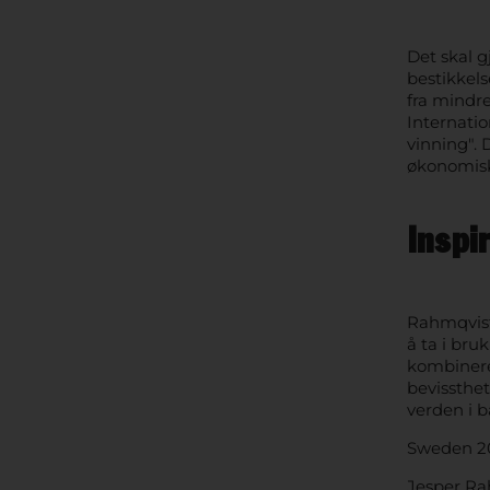
Det skal g
bestikkels
fra mindre
Internatio
vinning".
økonomisk
Inspi
Rahmqvist
å ta i bru
kombinere 
bevissthet
verden i b
Sweden 2
Jesper Ra