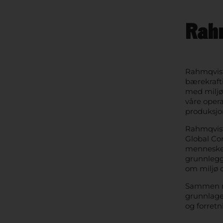
HJEM
Rahm
Rahmqvist-
bærekraft
med miljø
våre opera
produksjo
Rahmqvist
Global Co
mennesker
grunnlegg
om miljø 
Sammen me
grunnlaget
og forretn