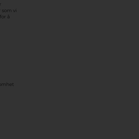
r
r som vi
for å
ksomhet