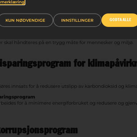
rnerklæring
jøres innsats for å identifisere mulige miljørisikoer og iverkse
KUN NØDVENDIGE
INNSTILLINGER
GODTA ALLE
sige tiltak for å kontrollere slike risikoer.
håndtering
er skal håndteres på en trygg måte for mennesker og miljø.
isparingsprogram for klimapåvirk
jøres innsats for å redusere utslipp av karbondioksid og klim
aringsprogram
arbeides for å minimere energiforbruket og redusere og gjen
korrupsjonsprogram