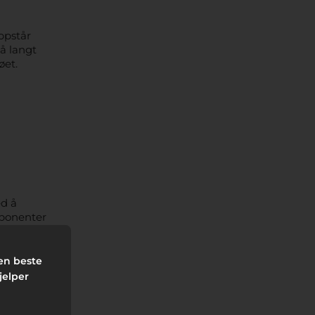
oppstår
så langt
øet.
ed å
mponenter
holder
den beste
jelper