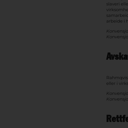
slaveri el
virksomhet
samarbeide
arbeide i 
Konvensjo
Konvensjo
Avska
Rahmqvist-
eller i vi
Konvensjo
Konvensjo
Rettf