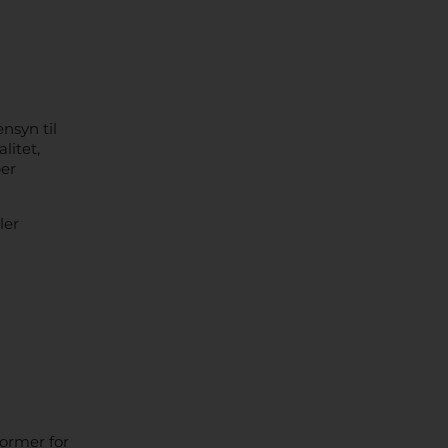
nsyn til
litet,
per
ler
former for