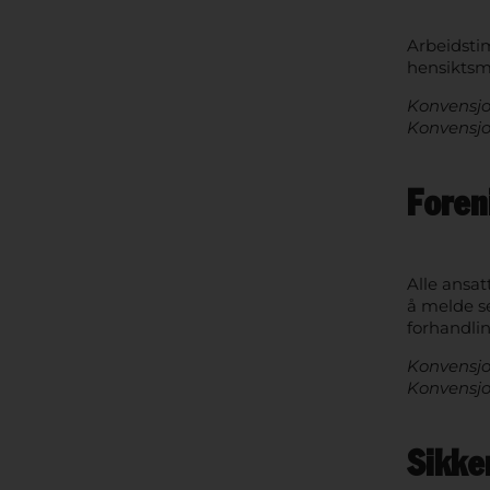
Arbeidstim
hensiktsme
Konvensjo
Konvensjo
Foren
Alle ansatt
å melde se
forhandlin
Konvensjon
Konvensjon
Sikke