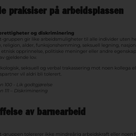
le praksiser på arbeidsplassen
rettigheter og diskriminering
gruppen gir like arbeidsmuligheter til alle individer uten he
e, religion, alder, funksjonshemming, seksuell legning, nasjona
er etnisk opprinnelse, politiske meninger eller andre egenska
av gjeldende lov.
ykologisk, seksuell og verbal trakassering mot noen kollega el
partner vil aldri bli tolerert.
 100 - Lik godtgjørelse
 111 – Diskriminering
ffelse av barnearbeid
-gruppen tolererer ikke mindreårig arbeidskraft eller noen 