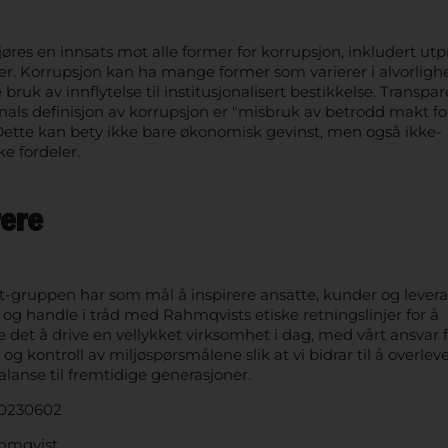
jøres en innsats mot alle former for korrupsjon, inkludert ut
er. Korrupsjon kan ha mange former som varierer i alvorligh
 bruk av innflytelse til institusjonalisert bestikkelse. Transpa
nals definisjon av korrupsjon er "misbruk av betrodd makt fo
 Dette kan bety ikke bare økonomisk gevinst, men også ikke-
e fordeler.
rere
-gruppen har som mål å inspirere ansatte, kunder og leveran
k og handle i tråd med Rahmqvists etiske retningslinjer for å
det å drive en vellykket virksomhet i dag, med vårt ansvar 
 og kontroll av miljøspørsmålene slik at vi bidrar til å overlev
alanse til fremtidige generasjoner.
0230602
hmqvist