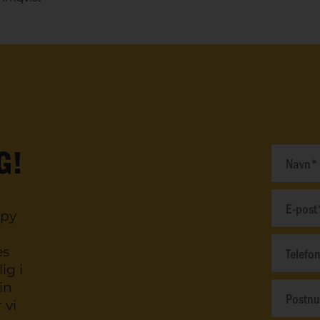
G!
ppy
es
ig i
in
 vi