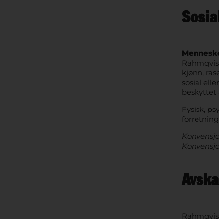
Sosia
Menneske
Rahmqvist-
kjønn, ras
sosial ell
beskyttet 
Fysisk, ps
forretnings
Konvensjon
Konvensjon
Avska
Rahmqvist