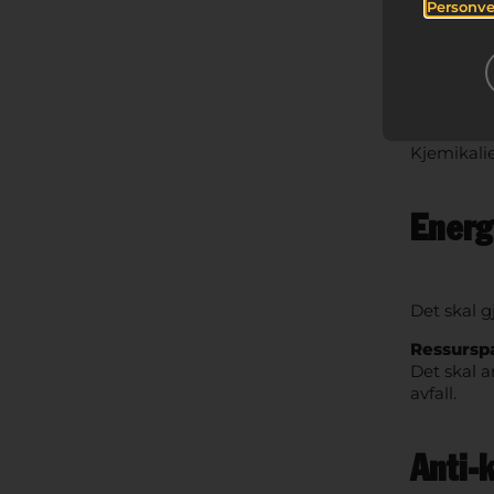
Personve
Det skal g
hensiktsmes
Kjemisk 
Kjemikali
Energ
Det skal g
Ressursp
Det skal 
avfall.
Anti-