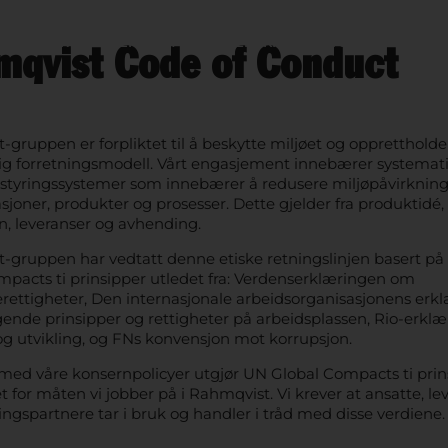
VÅRE VAREMERKER
OM OSS
BÆREKRAFT
STORIES
JOBB H
qvist Code of Conduct
gruppen er forpliktet til å beskytte miljøet og opprettholde
ig forretningsmodell. Vårt engasjement innebærer systemati
styringssystemer som innebærer å redusere miljøpåvirkning
sjoner, produkter og prosesser. Dette gjelder fra produktidé,
n, leveranser og avhending.
-gruppen har vedtatt denne etiske retningslinjen basert på
mpacts ti prinsipper utledet fra: Verdenserklæringen om
ettigheter, Den internasjonale arbeidsorganisasjonens erk
ende prinsipper og rettigheter på arbeidsplassen, Rio-erkl
og utvikling, og FNs konvensjon mot korrupsjon.
d våre konsernpolicyer utgjør UN Global Compacts ti prin
 for måten vi jobber på i Rahmqvist. Vi krever at ansatte, l
ingspartnere tar i bruk og handler i tråd med disse verdiene.