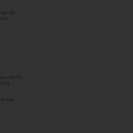
lige og
and.
g avstå fra
ktive
re seg