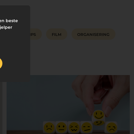
den beste
jelper
ST AID
TIPS
FILM
ORGANISERING