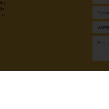
ig i
in
 vi
Jeg sa
mine pers
databesky