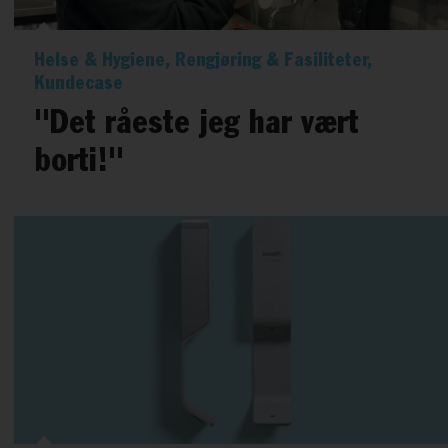
Helse & Hygiene, Rengjøring & Fasiliteter,
Kundecase
"Det råeste jeg har vært
borti!"