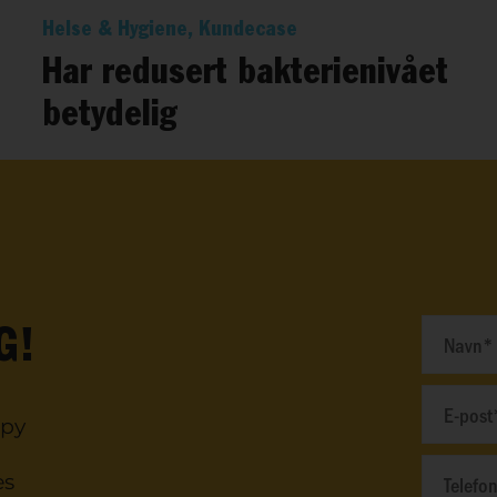
Helse & Hygiene, Kundecase
Har redusert bakterienivået
betydelig
G!
ppy
es