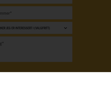
mtykker i at Rahmqvist kan administrere
onopplysninger i samsvar med
ttelsesforordningen (GDPR). Jeg