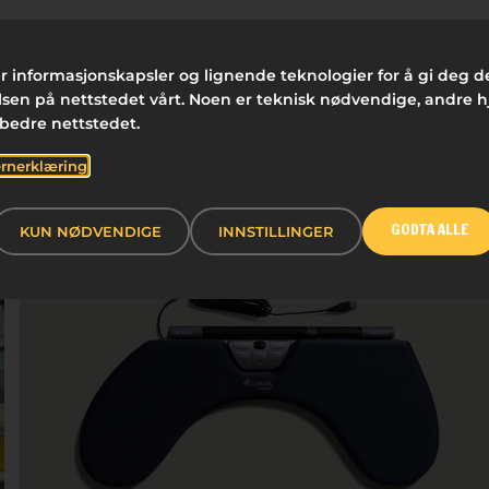
FILTRERE
r informasjonskapsler og lignende teknologier for å gi deg 
sen på nettstedet vårt. Noen er teknisk nødvendige, andre h
rbedre nettstedet.
 FASILITETER
KUNDECASE
ERGONOMI
FIR
rnerklæring
BÆREKRAFT
SKRIVE
KUN NØDVENDIGE
INNSTILLINGER
GODTA ALLE