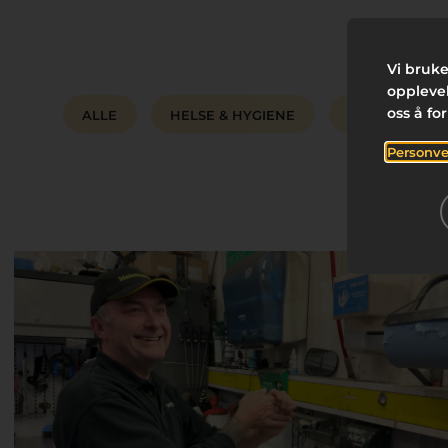
Vi bruke
opplevel
oss å fo
ALLE
HELSE & HYGIENE
RENGJØRING &
Personve