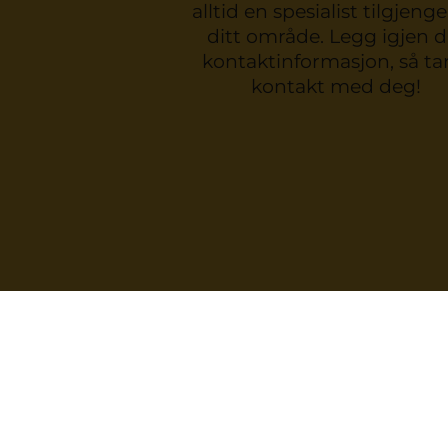
alltid en spesialist tilgjengel
ditt område. Legg igjen d
kontaktinformasjon, så tar
kontakt med deg!